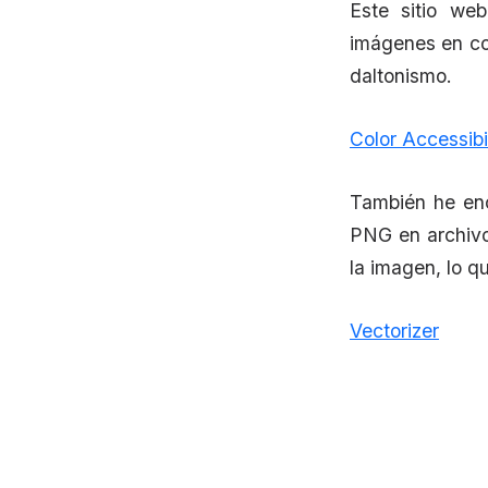
Este sitio we
imágenes en col
daltonismo.
Color Accessibi
También he enc
PNG en archivos
la imagen, lo q
Vectorizer