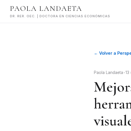
Skip
PAOLA LANDAETA
to
content
DR. RER. OEC. | DOCTORA EN CIENCIAS ECONÓMICAS
← Volver a Persp
Paola Landaeta
•
13
Mejora
herram
visual