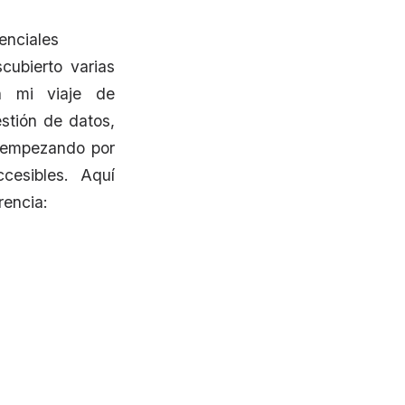
enciales
cubierto varias
en mi viaje de
estión de datos,
, empezando por
cesibles. Aquí
rencia: