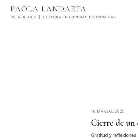
Skip
PAOLA LANDAETA
to
content
DR. RER. OEC. | DOCTORA EN CIENCIAS ECONÓMICAS
16 MARZO, 2025
Cierre de un 
Gratitud y reflexione