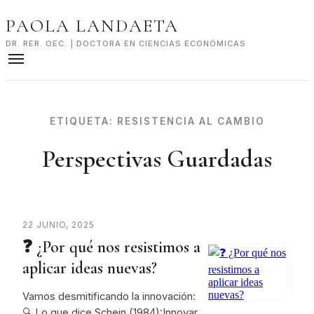
Skip
PAOLA LANDAETA
to
content
DR. RER. OEC. | DOCTORA EN CIENCIAS ECONÓMICAS
ETIQUETA:
RESISTENCIA AL CAMBIO
Perspectivas Guardadas
22 JUNIO, 2025
❓ ¿Por qué nos resistimos a
aplicar ideas nuevas?
Vamos desmitificando la innovación:
🔍 Lo que dice Schein (1984):Innovar